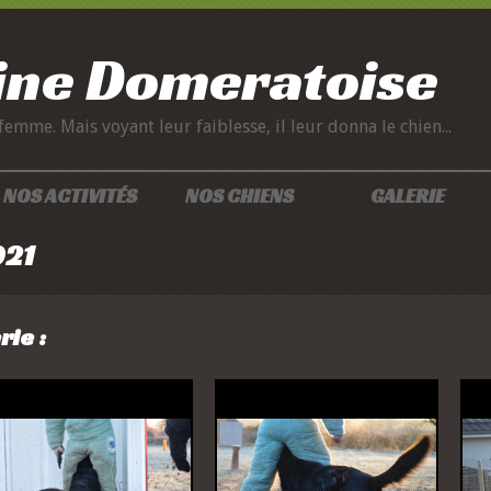
ine Domeratoise
me. Mais voyant leur faiblesse, il leur donna le chien...
NOS ACTIVITÉS
NOS CHIENS
GALERIE
021
rie :