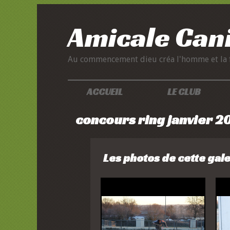
Amicale Can
Au commencement dieu créa l'homme et la fem
ACCUEIL
LE CLUB
concours ring janvier 2
Les photos de cette gale